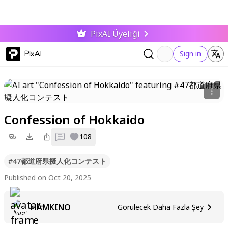
PixAI Üyeliği
PixAI
Sign in
Confession of Hokkaido
0
108
#
47都道府県擬人化コンテスト
Published on Oct 20, 2025
HAMKINO
Görülecek Daha Fazla Şey