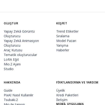
OLUŞTUR
KEŞFET
Yapay Zekâ Görüntü
Trend Etiketler
Oluşturucu
Sıralama
Yapay Zekâ Animasyon
Model Pazarı
Oluşturucu
Yarışma
Araç Kutusu
Haberler
Tematik oluşturucular
LoRA Eğit
Mio.2 Ajanı
Studio
HAKKINDA
FIYATLANDIRMA VE YARDIM
Guide
Üyelik
PixAI Nasıl Kullanılır
Kredi Paketleri
Tsubaki.2
İletişim
MOBIL UYGULAMA
Mio ile tanışın