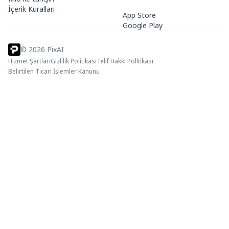
İçerik Kuralları
App Store
Google Play
©
2026
PixAI
Hizmet Şartları
Gizlilik Politikası
Telif Hakkı Politikası
Belirtilen Ticari İşlemler Kanunu