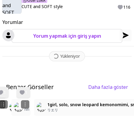
User LoRA
CUTE and SOFT style
116
Yorumlar
Yorum yapmak için giriş yapın
Yükleniyor
Benzer Görseller
Daha fazla göster
6
1
1
시로코
1girl, solo, snow leopard kemonomimi, sno
ミティ
riri
박강선
リエリ