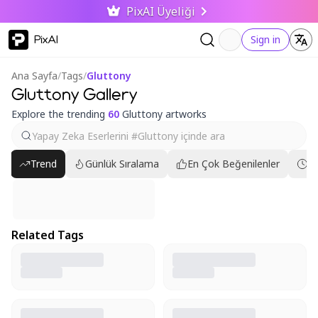
PixAI Üyeliği
PixAI
Sign in
Ana Sayfa
/
Tags
/
Gluttony
Gluttony Gallery
Explore the trending
60
Gluttony artworks
Trend
Günlük Sıralama
En Çok Beğenilenler
En
Related Tags