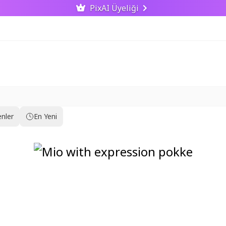
PixAI Üyeliği
nler
En Yeni