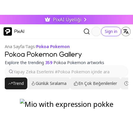
PixAI Üyeliği
PixAI
Sign in
Ana Sayfa
/
Tags
/
Pokoa Pokemon
Pokoa Pokemon Gallery
Explore the trending
359
Pokoa Pokemon artworks
Trend
Günlük Sıralama
En Çok Beğenilenler
En