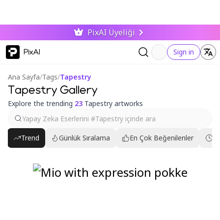
PixAI Üyeliği
PixAI
Sign in
Ana Sayfa
/
Tags
/
Tapestry
Tapestry Gallery
Explore the trending
23
Tapestry artworks
Trend
Günlük Sıralama
En Çok Beğenilenler
En