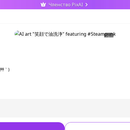
Членство PixAI
艸｀)