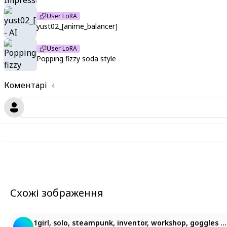
User LoRA
yust02_[anime_balancer]
User LoRA
Popping fizzy soda style
Коментарі
4
Схожі зображення
3
25
1girl, solo, steampunk, inventor, workshop, goggles on head, messy bun, brown hair, leather apron, holding a wrench, standing in front of a complex machine, gears, pipes, steam, glowing gauges, blueprints scattered, cluttered desk, warm lighting, focused expression, large anime eyes, vivid color palette, 748cmstyle, - lots of detail, delicate colors ✨, <lora:LCMTurboMix2fix:1>, VenMaySev Style__ ZC