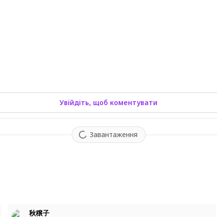
Увійдіть, щоб коментувати
Завантаження
2
秋穣子