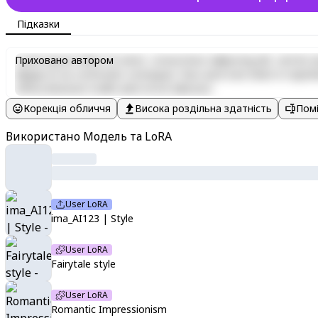
Підказки
Lorem ipsum dolor sit amet, consectetur adipiscing elit, sed do e
Приховано автором
aliquip ex ea commodo consequat. Duis aute irure dolor in reprehen
officia deserunt mollit anim id est laborum.
Корекція обличчя
Висока роздільна здатність
Помі
Використано Модель та LoRA
User LoRA
ima_AI123 | Style
User LoRA
Fairytale style
User LoRA
Romantic Impressionism