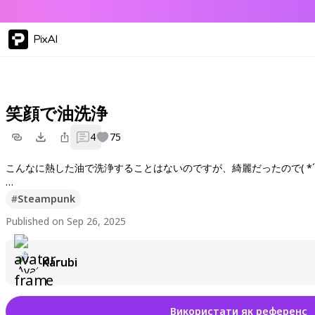
PixAI
笑顔で油洗浄
4
75
こんなに熱した油で洗浄することはないのですが、綺麗だったので( *´
I don't usually clean with oil this hot, but it was so clean ( *´艸｀)
#
Steampunk
Published on Sep 26, 2025
Karubi
Використати як референс