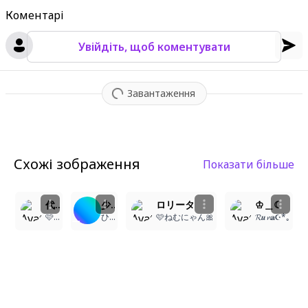
Коментарі
Увійдіть, щоб коментувати
Завантаження
Схожі зображення
Показати більше
7
2
1
1
代理ちゃん衣装あり
少女
ロリータ
♔＿☾
🩷ねむにゃん🎀
ひよ-
🩷ねむにゃん🎀
𝓡𝒖𝓷𝐚☪︎*｡꙳