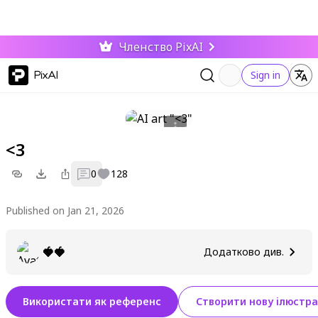
Членство PixAI
PixAI
Sign in
<3
0
128
Published on Jan 21, 2026
🍓🍓
Додатково див.
Використати як референс
Створити нову ілюстра