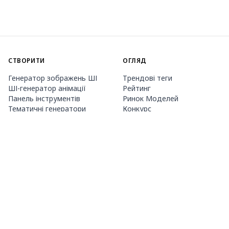
СТВОРИТИ
ОГЛЯД
Генератор зображень ШІ
Трендові теги
ШІ-генератор анімації
Рейтинг
Панель інструментів
Ринок Моделей
Тематичні генератори
Конкурс
Навчання LoRA
Новини
Агент Mio.2
Studio
ПРО НАС
ЦІНИ ТА ДОВІДКА
Guide
Членство
Як користуватися PixAI
Пакети кредитів
Tsubaki.2
Контакти
МОБІЛЬНИЙ ДОДАТОК
Знайомство з Mio
Правила контенту