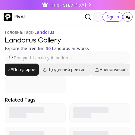
Членство PixAI
PixAI
Sign in
Головна
/
Tags
/
Landorus
Landorus Gallery
Explore the trending
30
Landorus artworks
Популярне
Щоденний рейтинг
Найпопулярніші
Related Tags