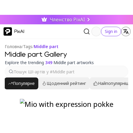
Членство PixAI
PixAI
Sign in
Головна
/
Tags
/
Middle part
Middle part Gallery
Explore the trending
349
Middle part artworks
Популярне
Щоденний рейтинг
Найпопулярніші