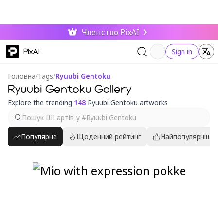
Членство PixAI
PixAI
Sign in
Головна
/
Tags
/
Ryuubi Gentoku
Ryuubi Gentoku Gallery
Explore the trending
148
Ryuubi Gentoku artworks
Популярне
Щоденний рейтинг
Найпопулярніші