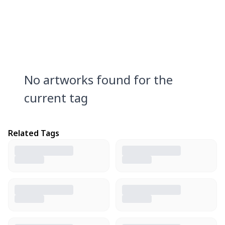
No artworks found for the
current tag
Related Tags