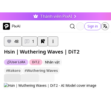
Thành viên PixAI
PixAI
Sign in
48
1
Hsin｜Wuthering Waves｜DiT2
Nhân vật
User LoRA
DiT.2
#
Kokoro
#
Wuthering Waves