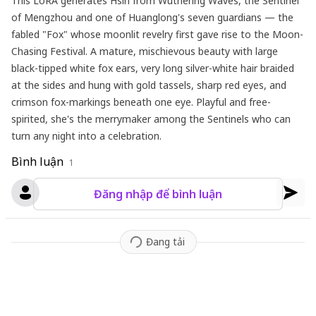
This LoRA generates Hsin from Wuthering Waves, the Sentinel
of Mengzhou and one of Huanglong's seven guardians — the
fabled "Fox" whose moonlit revelry first gave rise to the Moon-
Chasing Festival. A mature, mischievous beauty with large
black-tipped white fox ears, very long silver-white hair braided
at the sides and hung with gold tassels, sharp red eyes, and
crimson fox-markings beneath one eye. Playful and free-
spirited, she's the merrymaker among the Sentinels who can
turn any night into a celebration.
Bình luận
1
Đăng nhập để bình luận
Đang tải