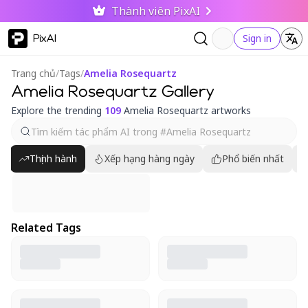
Thành viên PixAI
PixAI
Sign in
Trang chủ
/
Tags
/
Amelia Rosequartz
Amelia Rosequartz Gallery
Explore the trending
109
Amelia Rosequartz artworks
Thịnh hành
Xếp hạng hàng ngày
Phổ biến nhất
Related Tags