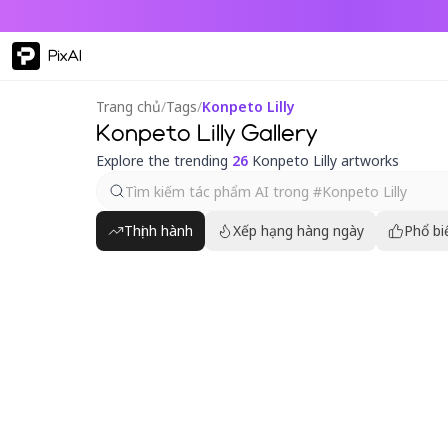
PixAI
Trang chủ
/
Tags
/
Konpeto Lilly
Konpeto Lilly Gallery
Explore the trending
26
Konpeto Lilly artworks
Thịnh hành
Xếp hạng hàng ngày
Phổ bi