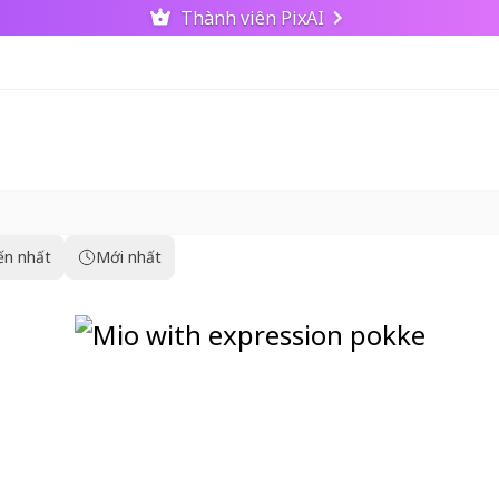
Thành viên PixAI
ến nhất
Mới nhất