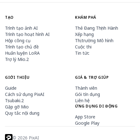
TẠO
KHÁM PHÁ
Trình tạo ảnh AI
Thẻ Đang Thịnh Hành
Trình tạo hoạt hình AI
Xếp hạng
Hộp công cụ
Thị trường Mô hình
Trình tạo chủ đề
Cuộc thi
Huấn luyện LoRA
Tin tức
Trợ lý Mio.2
GIỚI THIỆU
GIÁ & TRỢ GIÚP
Guide
Thành viên
Cách sử dụng PixAI
Gói tín dụng
Tsubaki.2
Liên hệ
ỨNG DỤNG DI ĐỘNG
Gặp gỡ Mio
Quy tắc nội dung
App Store
Google Play
©
2026
PixAI