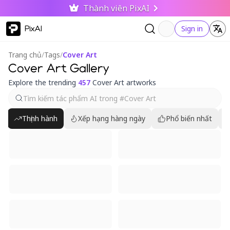
Thành viên PixAI
PixAI
Sign in
Trang chủ
/
Tags
/
Cover Art
Cover Art Gallery
Explore the trending
457
Cover Art artworks
Thịnh hành
Xếp hạng hàng ngày
Phổ biến nhất