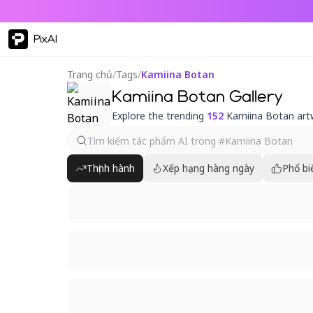
PixAI
Trang chủ
/
Tags
/
Kamiina Botan
Kamiina Botan Gallery
Explore the trending
152
Kamiina Botan art
Thịnh hành
Xếp hạng hàng ngày
Phổ bi