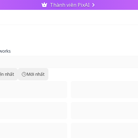
Thành viên PixAI
works
ến nhất
Mới nhất