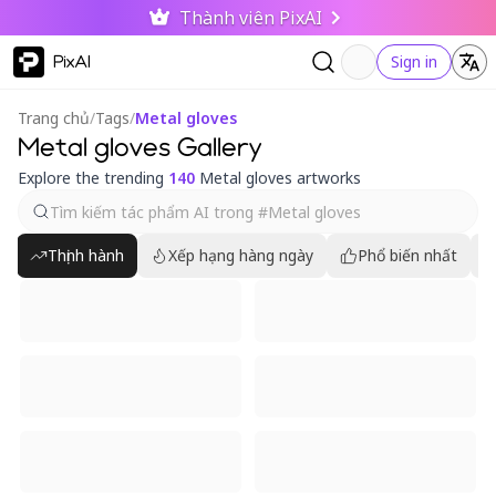
Thành viên PixAI
PixAI
Sign in
Trang chủ
/
Tags
/
Metal gloves
Metal gloves Gallery
Explore the trending
140
Metal gloves artworks
Thịnh hành
Xếp hạng hàng ngày
Phổ biến nhất