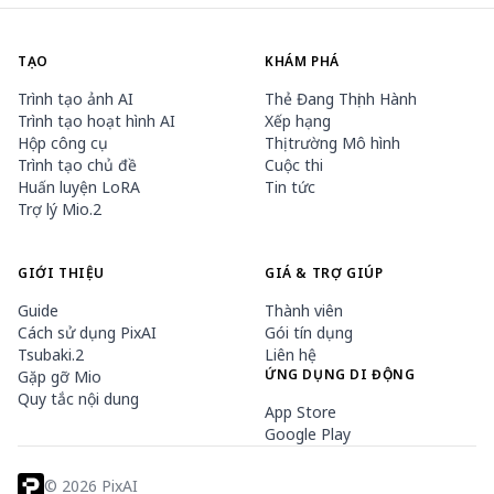
TẠO
KHÁM PHÁ
Trình tạo ảnh AI
Thẻ Đang Thịnh Hành
Trình tạo hoạt hình AI
Xếp hạng
Hộp công cụ
Thị trường Mô hình
Trình tạo chủ đề
Cuộc thi
Huấn luyện LoRA
Tin tức
Trợ lý Mio.2
GIỚI THIỆU
GIÁ & TRỢ GIÚP
Guide
Thành viên
Cách sử dụng PixAI
Gói tín dụng
Tsubaki.2
Liên hệ
ỨNG DỤNG DI ĐỘNG
Gặp gỡ Mio
Quy tắc nội dung
App Store
Google Play
©
2026
PixAI