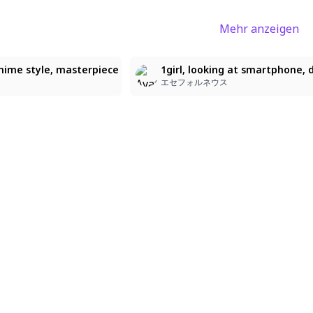
Mehr anzeigen
2
nime style, masterpiece
anime style, masterpiece
 anime style, masterpiece
1girl, looking at smartphone, d
エセフォルネウス