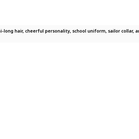
long hair, cheerful personality, school uniform, sailor collar, a
-long hair, cheerful personality, school uniform, sailor collar, 
i-long hair, cheerful personality, school uniform, sailor collar,