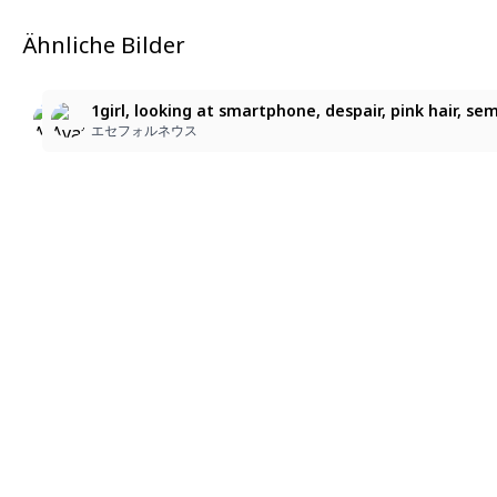
Ähnliche Bilder
2
2
1girl, looking at smartphone, despair, pink hair, semi-
1girl, looking at smartphone, despair, pink hair, semi
1girl, looking at smartphone, despair, pink hair, sem
エセフォルネウス
エセフォルネウス
エセフォルネウス