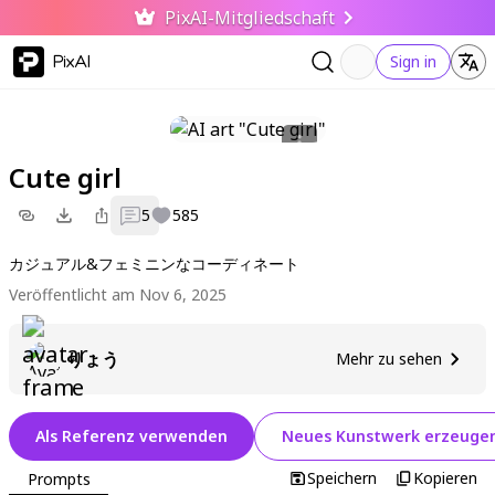
PixAI-Mitgliedschaft
PixAI
Sign in
Cute girl
5
585
カジュアル&フェミニンなコーディネート
Veröffentlicht am Nov 6, 2025
りょう
Mehr zu sehen
Als Referenz verwenden
Neues Kunstwerk erzeuge
Speichern
Kopieren
Prompts