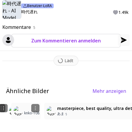
Benutzer-LoRA
時代遅れ
1.49k
Kommentare
5
Zum Kommentieren anmelden
Lädt
Ähnliche Bilder
Mehr anzeigen
1
2
1
星野ひまり(OC)
可爱なにゃんこ制服の少女
masterpiece, best quality, ultra det
knko-108
寧鑵
赤坂
あまぅ