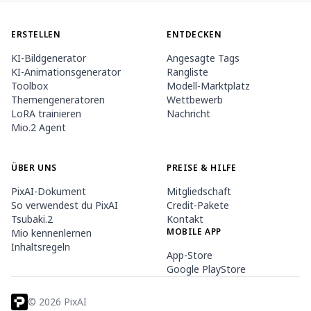
ERSTELLEN
ENTDECKEN
KI-Bildgenerator
Angesagte Tags
KI-Animationsgenerator
Rangliste
Toolbox
Modell-Marktplatz
Themengeneratoren
Wettbewerb
LoRA trainieren
Nachricht
Mio.2 Agent
ÜBER UNS
PREISE & HILFE
PixAI-Dokument
Mitgliedschaft
So verwendest du PixAI
Credit-Pakete
Tsubaki.2
Kontakt
MOBILE APP
Mio kennenlernen
Inhaltsregeln
App-Store
Google PlayStore
©
2026
PixAI