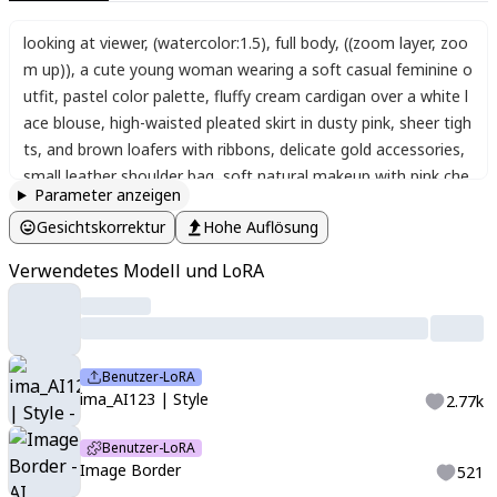
looking at viewer
,
(watercolor:1.5)
,
full body
,
((zoom layer, zoo
m up))
,
a cute young woman wearing a soft casual feminine o
utfit
,
pastel color palette
,
fluffy cream cardigan over a white l
ace blouse
,
high-waisted pleated skirt in dusty pink
,
sheer tigh
ts
,
and brown loafers with ribbons
,
delicate gold accessories
,
small leather shoulder bag
,
soft natural makeup with pink che
Parameter anzeigen
eks
,
light brown wavy hair in a loose half-up style with a pearl
Gesichtskorrektur
Hohe Auflösung
hair clip
,
standing in gentle sunlight on a quiet street with blo
oming flowers
,
warm and soft atmosphere
,
detailed fabric tex
Verwendetes Modell und LoRA
ture
,
studio quality lighting
,
fashion photography (((abstract b
ackground, dynamic pose, dynamic angle)))
,
cute background
,
open legs
,
r17329_illu
,
HK7Style
,
,
<lora:image_border>
,
char in
border
,
selected topics
,
sub-details
,
ima_AI123
Benutzer-LoRA
ima_AI123 | Style
2.77k
Benutzer-LoRA
Image Border
521