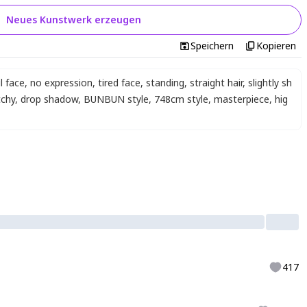
Neues Kunstwerk erzeugen
Speichern
Kopieren
l face
,
no expression
,
tired face
,
standing
,
straight hair
,
slightly sh
tchy
,
drop shadow
,
BUNBUN style
,
748cm style
,
masterpiece
,
hig
417