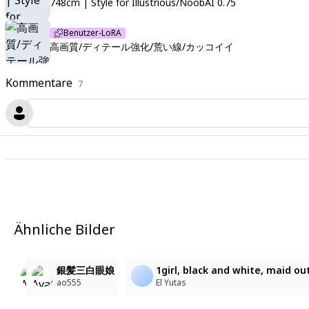
748cm | Style for Illustrious/NoobAI 0.75
Benutzer-LoRA
高画質/ディテール強化/荒い線/カッコイイ
Kommentare
7
Ähnliche Bilder
2
2
4
11
faust\(project_moon\), 1girl, masterpiece, best shado
faust\(project_moon\), 1girl, masterpiece, best shad
銀髪三白眼娘
1girl, black and white, maid ou
被布小戦/hifuwoka
被布小戦/hifuwoka
ao555
El Yutas