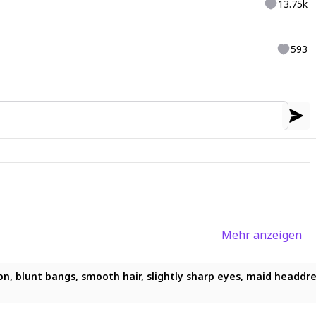
13.75k
593
Mehr anzeigen
arkness, ramp, maid clothes, headdress, grasses, standing, red 
 darkness, ramp, maid clothes, headdress, grasses, standing, red
ion, blunt bangs, smooth hair, slightly sharp eyes, maid headdres