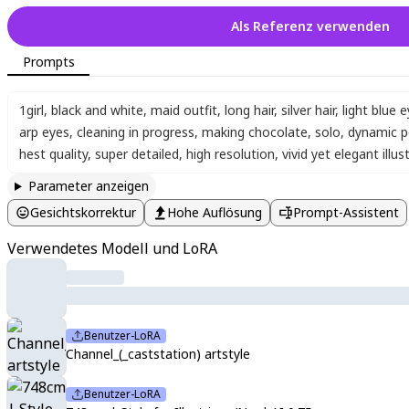
Als Referenz verwenden
Prompts
1girl
,
black and white
,
maid outfit
,
long hair
,
silver hair
,
light blue 
arp eyes
,
cleaning in progress
,
making chocolate
,
solo
,
dynamic 
hest quality
,
super detailed
,
high resolution
,
vivid yet elegant illu
Parameter anzeigen
Gesichtskorrektur
Hohe Auflösung
Prompt-Assistent
Verwendetes Modell und LoRA
Benutzer-LoRA
Channel_(_caststation) artstyle
Benutzer-LoRA