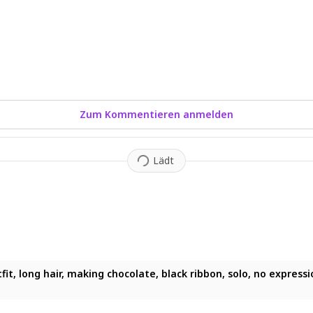
Zum Kommentieren anmelden
Lädt
w, beautiful light, color blink, cute style, black shortsword, d
ow, beautiful light, color blink, cute style, black shortsword,
tfit, long hair, making chocolate, black ribbon, solo, no express