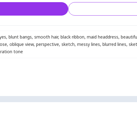
eyes
,
blunt bangs
,
smooth hair
,
black ribbon
,
maid headdress
,
beautifu
pose
,
oblique view
,
perspective
,
sketch
,
messy lines
,
blurred lines
,
ske
stration tone