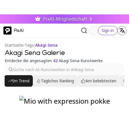
PixAI-Mitgliedschaft
PixAI
Sign in
Startseite
/
Tags
/
Akagi Sena
Akagi Sena Galerie
Entdecke die angesagten
42
Akagi Sena-Kunstwerke
Im Trend
Tägliches Ranking
Am beliebtesten