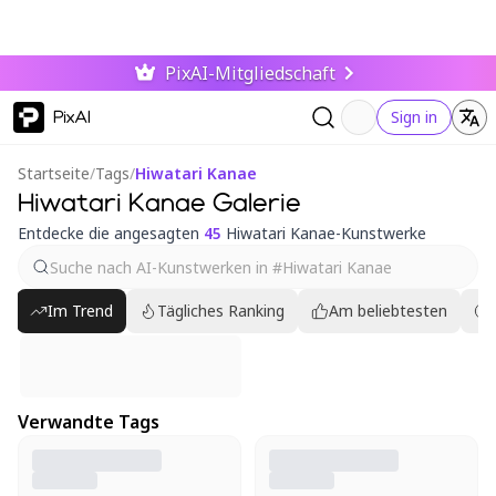
PixAI-Mitgliedschaft
PixAI
Sign in
Startseite
/
Tags
/
Hiwatari Kanae
Hiwatari Kanae Galerie
Entdecke die angesagten
45
Hiwatari Kanae-Kunstwerke
Im Trend
Tägliches Ranking
Am beliebtesten
Verwandte Tags