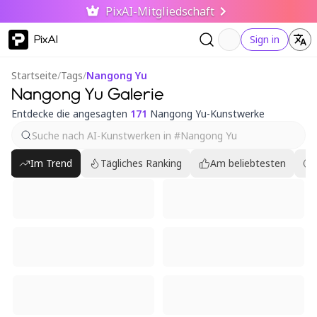
PixAI-Mitgliedschaft
PixAI
Sign in
Startseite
/
Tags
/
Nangong Yu
Nangong Yu Galerie
Entdecke die angesagten
171
Nangong Yu-Kunstwerke
Im Trend
Tägliches Ranking
Am beliebtesten