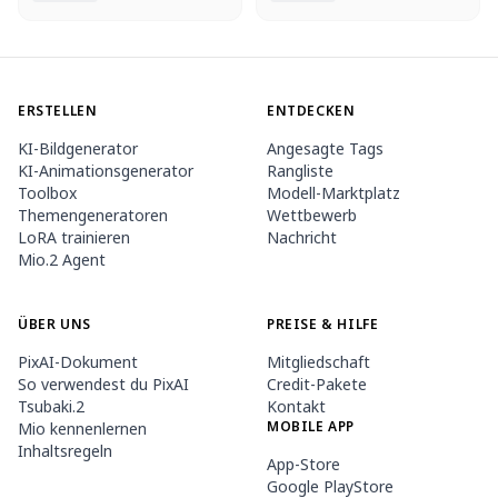
ERSTELLEN
ENTDECKEN
KI-Bildgenerator
Angesagte Tags
KI-Animationsgenerator
Rangliste
Toolbox
Modell-Marktplatz
Themengeneratoren
Wettbewerb
LoRA trainieren
Nachricht
Mio.2 Agent
ÜBER UNS
PREISE & HILFE
PixAI-Dokument
Mitgliedschaft
So verwendest du PixAI
Credit-Pakete
Tsubaki.2
Kontakt
MOBILE APP
Mio kennenlernen
Inhaltsregeln
App-Store
Google PlayStore