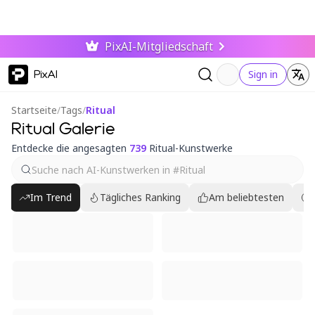
PixAI-Mitgliedschaft
PixAI
Sign in
Startseite
/
Tags
/
Ritual
Ritual Galerie
Entdecke die angesagten
739
Ritual-Kunstwerke
Im Trend
Tägliches Ranking
Am beliebtesten