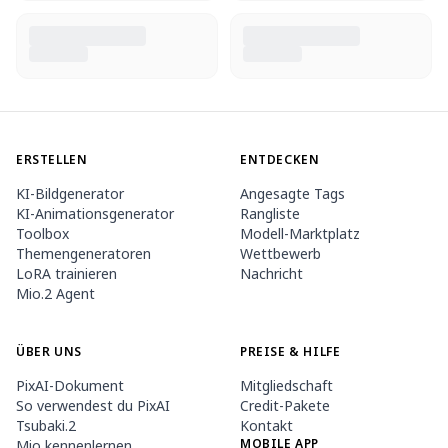
ERSTELLEN
ENTDECKEN
KI-Bildgenerator
Angesagte Tags
KI-Animationsgenerator
Rangliste
Toolbox
Modell-Marktplatz
Themengeneratoren
Wettbewerb
LoRA trainieren
Nachricht
Mio.2 Agent
ÜBER UNS
PREISE & HILFE
PixAI-Dokument
Mitgliedschaft
So verwendest du PixAI
Credit-Pakete
Tsubaki.2
Kontakt
MOBILE APP
Mio kennenlernen