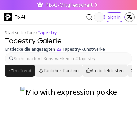
PixAI-Mitgliedschaft
PixAI
Sign in
Startseite
/
Tags
/
Tapestry
Tapestry Galerie
Entdecke die angesagten
23
Tapestry-Kunstwerke
Im Trend
Tägliches Ranking
Am beliebtesten