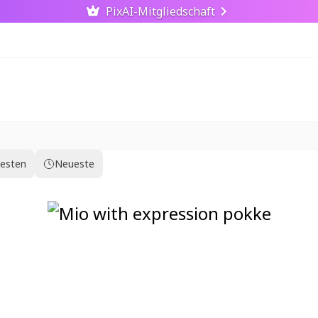
PixAI-Mitgliedschaft
testen
Neueste