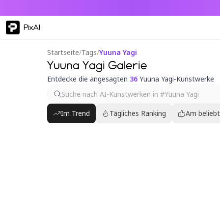
PixAI
Startseite
/
Tags
/
Yuuna Yagi
Yuuna Yagi Galerie
Entdecke die angesagten
36
Yuuna Yagi-Kunstwerke
Im Trend
Tägliches Ranking
Am belieb