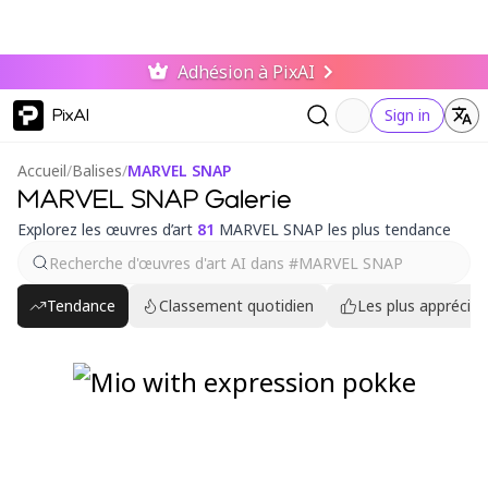
Adhésion à PixAI
PixAI
Sign in
Accueil
/
Balises
/
MARVEL SNAP
MARVEL SNAP Galerie
Explorez les œuvres d’art
81
MARVEL SNAP les plus tendance
Tendance
Classement quotidien
Les plus appréciés