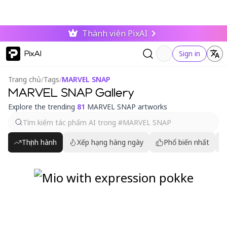
Thành viên PixAI
PixAI
Sign in
Trang chủ
/
Tags
/
MARVEL SNAP
MARVEL SNAP Gallery
Explore the trending
81
MARVEL SNAP artworks
Thịnh hành
Xếp hạng hàng ngày
Phổ biến nhất