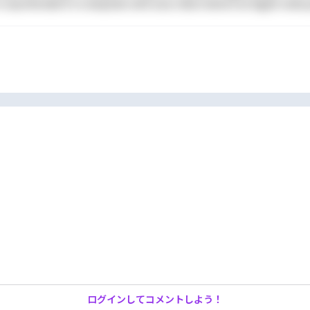
 reprehenderit in voluptate velit esse cillum dolore eu fugiat nulla
ログインしてコメントしよう！