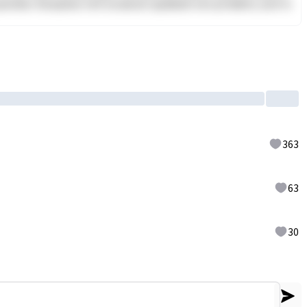
 pariatur. Excepteur sint occaecat cupidatat non proident, sunt in
363
63
30