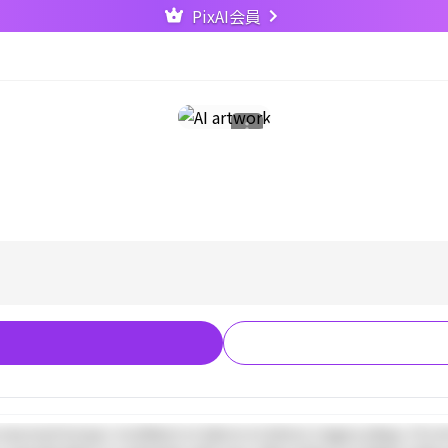
PixAI会員
o eiusmod tempor incididunt ut labore et dolore magna aliqua. Ut e