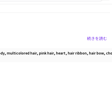
続きを読む
y, multicolored hair, pink hair, heart, hair ribbon, hair bow, chok