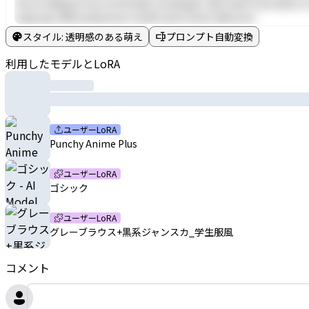
nisi ut aliquip ex ea commodo consequat. Duis aute irure dolor in
culpa qui officia deserunt mollit anim id est laborum.
スタイル
:
透明感のある萌え
プロンプト自動変換
利用したモデルとLoRA
ユーザーLoRA
Punchy Anime Plus
ユーザーLoRA
ゴシック
ユーザーLoRA
グレーブラウス+黒系ジャンスカ_学生服風
コメント