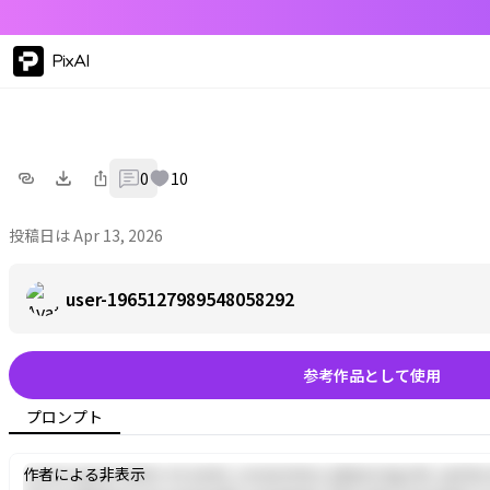
PixAI
0
10
投稿日は Apr 13, 2026
user-1965127989548058292
参考作品として使用
プロンプト
Lorem ipsum dolor sit amet, consectetur adipiscing elit, sed d
作者による非表示