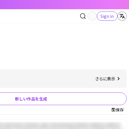
Sign in
さらに表示
新しい作品を生成
保存
nim ad minim veniam, quis nostrud exercitation ullamco laboris