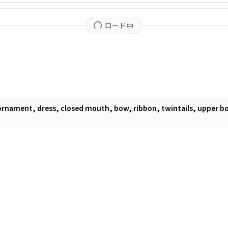
ロード中
ir ornament, dress, closed mouth, bow, ribbon, twintails, upper bod