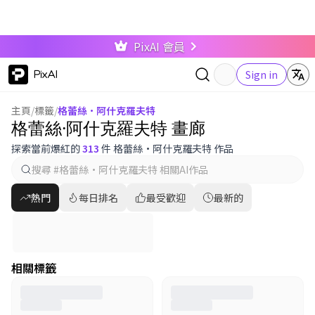
PixAI 會員
PixAI
Sign in
主頁
/
標籤
/
格蕾絲·阿什克羅夫特
格蕾絲·阿什克羅夫特 畫廊
探索當前爆紅的
313
件 格蕾絲·阿什克羅夫特 作品
熱門
每日排名
最受歡迎
最新的
相關標籤