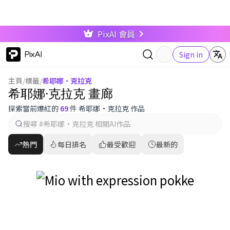
PixAI 會員
PixAI
Sign in
主頁
/
標籤
/
希耶娜·克拉克
希耶娜·克拉克 畫廊
探索當前爆紅的
69
件 希耶娜·克拉克 作品
熱門
每日排名
最受歡迎
最新的